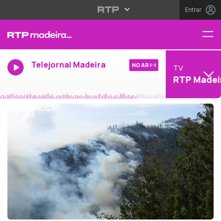
Entrar
Telejornal Madeira
NO AR
TV
RTP Madei