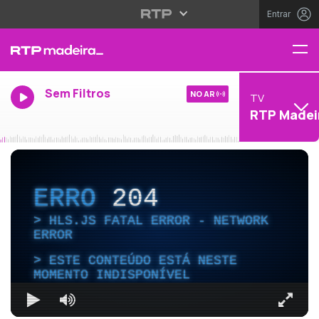
Entrar
Sem Filtros
NO AR
TV
RTP Madei
ERRO
204
HLS.JS FATAL ERROR - NETWORK
ERROR
ESTE CONTEÚDO ESTÁ NESTE
MOMENTO INDISPONÍVEL