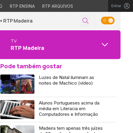
G
RTP ENSINA
RTP ARQUIVOS
Entrar
+ RTP Madeira
TV
RTP Madeira
Pode também gostar
Luzes de Natal iluminam as
noites de Machico (vídeo)
Alunos Portugueses acima da
média em Literacia em
Computadores e Informação
Madeira tem apenas três juízes