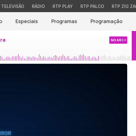
TELEVISÃO
RÁDIO
RTP PLAY
RTP PALCO
RTP ZIG ZA
o
Especiais
Programas
Programação
ira
NO AR
RROR