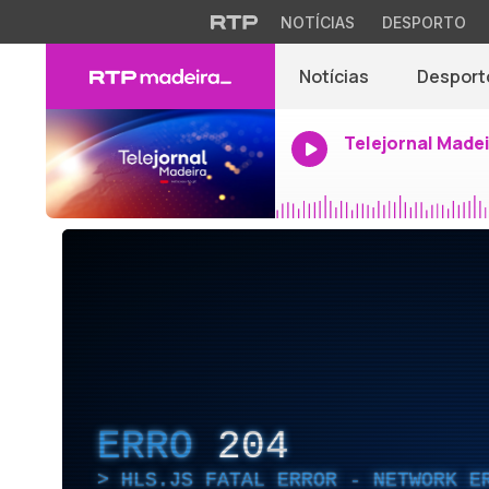
NOTÍCIAS
DESPORTO
Notícias
Desport
Telejornal Made
ERRO
204
HLS.JS FATAL ERROR - NETWORK E