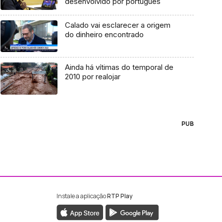
desenvolvido por português
Calado vai esclarecer a origem
do dinheiro encontrado
Ainda há vítimas do temporal de
2010 por realojar
PUB
Instale a aplicação
RTP Play
ebook da RTP Madeira
nstagram da RTP Madeira