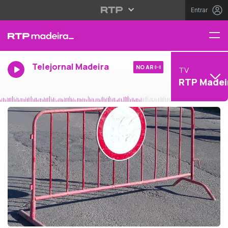
Entrar
Telejornal Madeira
NO AR
TV
RTP Madei