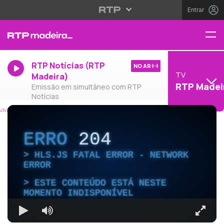
Entrar
RTP Notícias (RTP
NO AR
TV
Madeira)
RTP Madei
Emissão em simultâneo com RTP
Notícias
ERRO
204
HLS.JS FATAL ERROR - NETWORK
ERROR
ESTE CONTEÚDO ESTÁ NESTE
MOMENTO INDISPONÍVEL