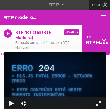
Entrar
RTP Notícias (RTP
NO AR
TV
Madeira)
RTP Madei
Emissão em simultâneo com RTP
Notícias
ERRO
204
HLS.JS FATAL ERROR - NETWORK
ERROR
ESTE CONTEÚDO ESTÁ NESTE
MOMENTO INDISPONÍVEL