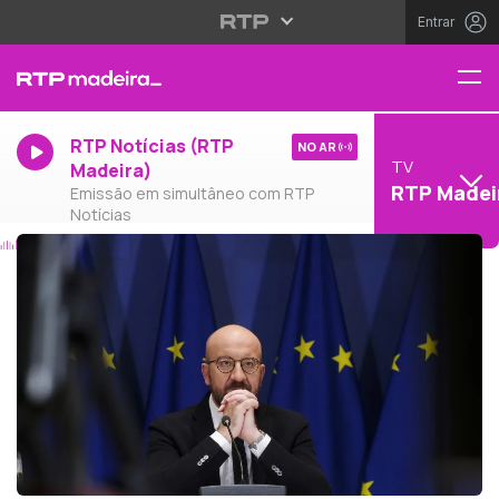
Entrar
RTP Notícias (RTP
NO AR
TV
Madeira)
RTP Madei
Emissão em simultâneo com RTP
Notícias