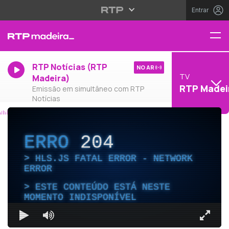
Entrar
RTP Notícias (RTP
NO AR
TV
Madeira)
RTP Madei
Emissão em simultâneo com RTP
Notícias
ERRO
204
HLS.JS FATAL ERROR - NETWORK
ERROR
ESTE CONTEÚDO ESTÁ NESTE
MOMENTO INDISPONÍVEL