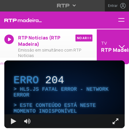
Entrar
RTP Notícias (RTP
NO AR
TV
Madeira)
RTP Madei
Emissão em simultâneo com RTP
Notícias
ERRO
204
HLS.JS FATAL ERROR - NETWORK
ERROR
ESTE CONTEÚDO ESTÁ NESTE
MOMENTO INDISPONÍVEL