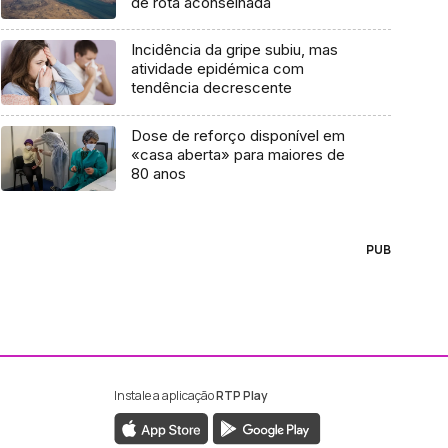
de rota aconselhada
Incidência da gripe subiu, mas
atividade epidémica com
tendência decrescente
Dose de reforço disponível em
«casa aberta» para maiores de
80 anos
PUB
Instale a aplicação
RTP Play
ebook da RTP Madeira
nstagram da RTP Madeira