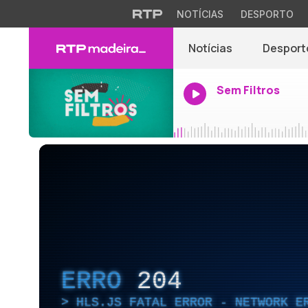
NOTÍCIAS
DESPORTO
Notícias
Desport
Sem Filtros
ERRO
204
HLS.JS FATAL ERROR - NETWORK E