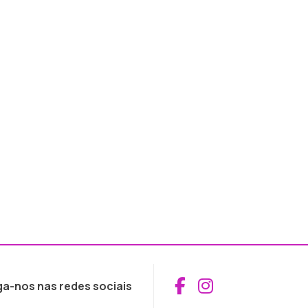
Aceder ao Fac
Aceder ao I
ga-nos nas redes sociais