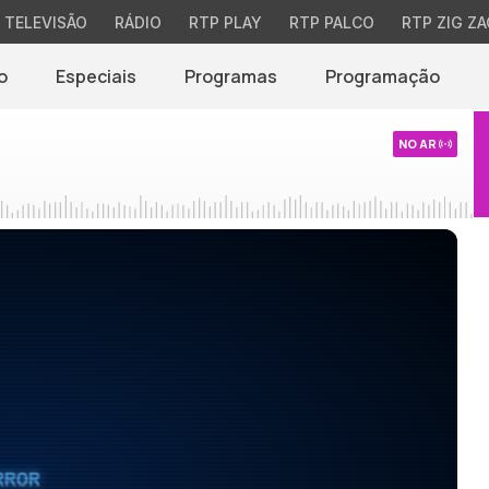
TELEVISÃO
RÁDIO
RTP PLAY
RTP PALCO
RTP ZIG ZA
o
Especiais
Programas
Programação
NO AR
RROR