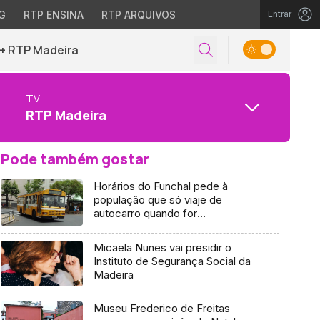
G
RTP ENSINA
RTP ARQUIVOS
Entrar
+ RTP Madeira
TV
RTP Madeira
Pode também gostar
Horários do Funchal pede à
população que só viaje de
autocarro quando for
indispensável
Micaela Nunes vai presidir o
Instituto de Segurança Social da
Madeira
Museu Frederico de Freitas