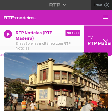
Entrar
RTP Notícias (RTP
NO AR
TV
Madeira)
RTP Madei
Emissão em simultâneo com RTP
Notícias