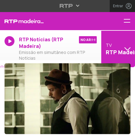
Entrar
RTP Notícias (RTP
NO AR
TV
Madeira)
RTP Madei
Emissão em simultâneo com RTP
Notícias