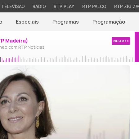
TELEVISÃO
RÁDIO
RTP PLAY
RTP PALCO
RTP ZIG ZA
o
Especiais
Programas
Programação
TP Madeira)
NO AR
neo com RTP Notícias