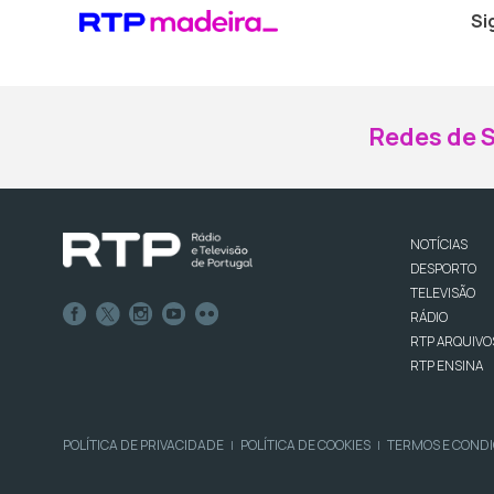
Si
Redes de S
NOTÍCIAS
DESPORTO
TELEVISÃO
RÁDIO
RTP ARQUIVO
RTP ENSINA
POLÍTICA DE PRIVACIDADE
POLÍTICA DE COOKIES
TERMOS E COND
|
|