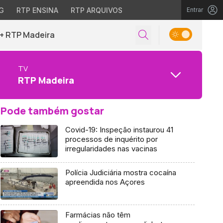
G
RTP ENSINA
RTP ARQUIVOS
Entrar
+ RTP Madeira
TV
RTP Madeira
Pode também gostar
Covid-19: Inspeção instaurou 41
processos de inquérito por
irregularidades nas vacinas
Polícia Judiciária mostra cocaína
apreendida nos Açores
Farmácias não têm