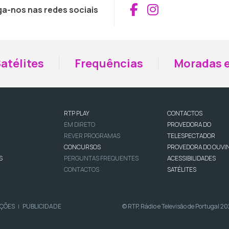
Aceder ao Fac
Aceder ao I
ga-nos nas redes sociais
atélites
Frequências
Moradas e
RTP PLAY
CONTACTOS
EM DIRETO
PROVEDORA DO
REVER PROGRAMAS
TELESPECTADOR
CONCURSOS
PROVEDORA DO OUVI
S
PERGUNTAS FREQUENTES
ACESSIBILIDADES
CONTACTOS
SATÉLITES
IÇÕES
PUBLICIDADE
© RTP, Rádio e Televisão de Portugal 2
|