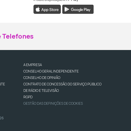
ebook da RTP Madeira
nstagram da RTP Madeira
 Telefones
A EMPRESA
CONSELHO GERAL INDEPENDENTE
CONSELHO DE OPINIÃO
NTE
CONTRATO DE CONCESSÃO DO SERVIÇO PÚBLICO
DE RÁDIO E TELEVISÃO
RGPD
GESTÃO DAS DEFINIÇÕES DE COOKIES
026