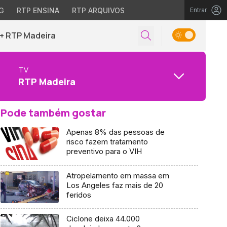
G
RTP ENSINA
RTP ARQUIVOS
Entrar
+ RTP Madeira
TV
RTP Madeira
Pode também gostar
Apenas 8% das pessoas de
risco fazem tratamento
preventivo para o VIH
Atropelamento em massa em
Los Angeles faz mais de 20
feridos
Ciclone deixa 44.000