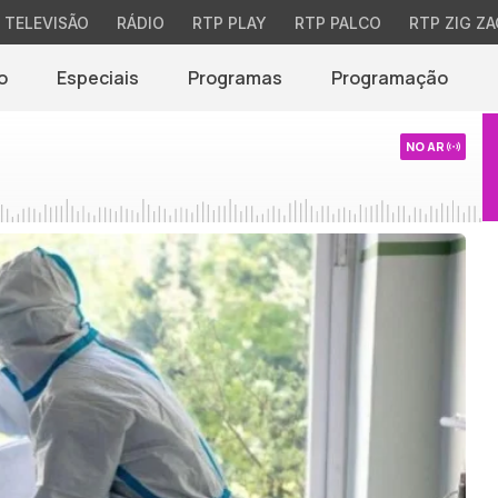
TELEVISÃO
RÁDIO
RTP PLAY
RTP PALCO
RTP ZIG ZA
o
Especiais
Programas
Programação
NO AR