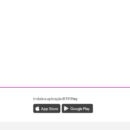
Instale a aplicação
RTP Play
ebook da RTP Madeira
nstagram da RTP Madeira