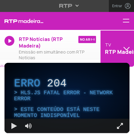
Entrar
RTP Notícias (RTP
NO AR
TV
Madeira)
RTP Madei
Emissão em simultâneo com RTP
Notícias
ERRO
204
HLS.JS FATAL ERROR - NETWORK
ERROR
ESTE CONTEÚDO ESTÁ NESTE
MOMENTO INDISPONÍVEL