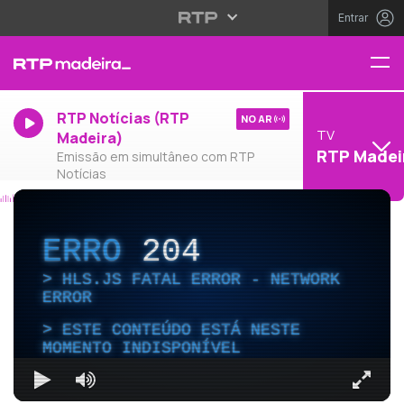
Entrar
RTP Notícias (RTP
NO AR
TV
Madeira)
RTP Madei
Emissão em simultâneo com RTP
Notícias
ERRO
204
HLS.JS FATAL ERROR - NETWORK
ERROR
ESTE CONTEÚDO ESTÁ NESTE
MOMENTO INDISPONÍVEL