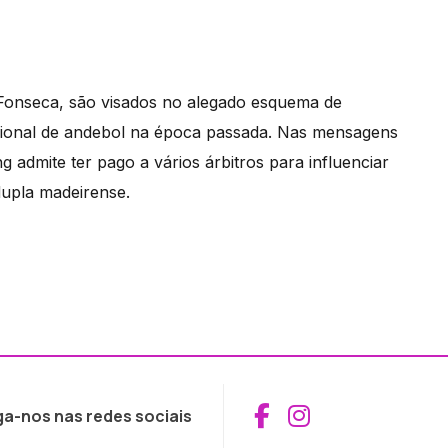
 Fonseca, são visados no alegado esquema de
acional de andebol na época passada. Nas mensagens
 admite ter pago a vários árbitros para influenciar
dupla madeirense.
Aceder ao Fac
Aceder ao I
ga-nos nas redes sociais