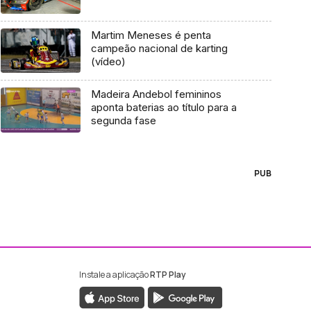
Martim Meneses é penta
campeão nacional de karting
(vídeo)
Madeira Andebol femininos
aponta baterias ao título para a
segunda fase
PUB
Instale a aplicação
RTP Play
ebook da RTP Madeira
nstagram da RTP Madeira