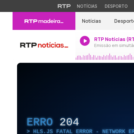
NOTÍCIAS
DESPORTO
Notícias
Desport
RTP Notícias (R
Emissão em simultâ
ERRO
204
HLS.JS FATAL ERROR - NETWORK E