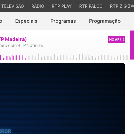
TELEVISÃO
RÁDIO
RTP PLAY
RTP PALCO
RTP ZIG ZA
o
Especiais
Programas
Programação
TP Madeira)
NO AR
neo com RTP Notícias
RROR