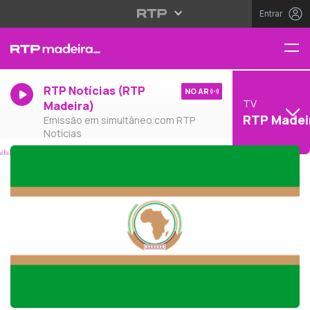
Entrar
RTP Notícias (RTP
NO AR
TV
Madeira)
RTP Madei
Emissão em simultâneo com RTP
Notícias