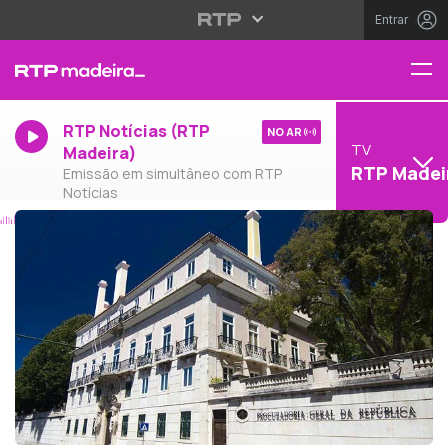
Entrar
RTP Notícias (RTP
NO AR
TV
Madeira)
RTP Madei
Emissão em simultâneo com RTP
Notícias