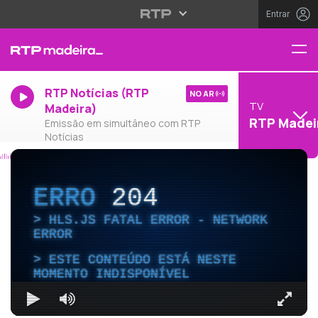
Entrar
RTP Notícias (RTP
NO AR
TV
Madeira)
RTP Madei
Emissão em simultâneo com RTP
Notícias
ERRO
204
HLS.JS FATAL ERROR - NETWORK
ERROR
ESTE CONTEÚDO ESTÁ NESTE
MOMENTO INDISPONÍVEL