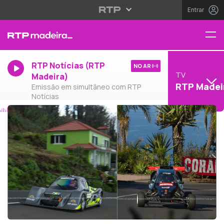
Entrar
RTP Notícias (RTP
NO AR
TV
Madeira)
RTP Madei
Emissão em simultâneo com RTP
Notícias