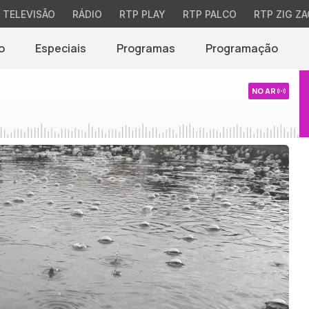
TELEVISÃO
RÁDIO
RTP PLAY
RTP PALCO
RTP ZIG ZA
o
Especiais
Programas
Programação
NO AR