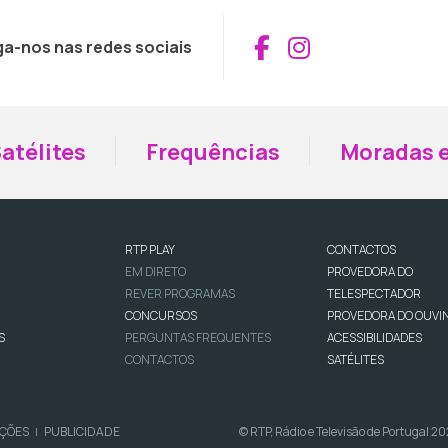
Aceder ao Fac
Aceder ao I
ga-nos nas redes sociais
atélites
Frequências
Moradas e
RTP PLAY
CONTACTOS
EM DIRETO
PROVEDORA DO
REVER PROGRAMAS
TELESPECTADOR
CONCURSOS
PROVEDORA DO OUVI
S
PERGUNTAS FREQUENTES
ACESSIBILIDADES
CONTACTOS
SATÉLITES
IÇÕES
PUBLICIDADE
© RTP, Rádio e Televisão de Portugal 2
|