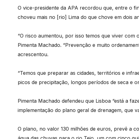
O vice-presidente da APA recordou que, entre o fin
choveu mais no [rio] Lima do que chove em dois an
“O risco aumentou, por isso temos que viver com o
Pimenta Machado. “Prevenção e muito ordenamento
acrescentou.
“Temos que preparar as cidades, territórios e infra
picos de precipitação, longos períodos de seca e ond
Pimenta Machado defendeu que Lisboa “está a faz
implementação do plano geral de drenagem, que vai
O plano, no valor 130 milhões de euros, prevê a c
água das chuvas para o rio Tejo, um com cinco qu