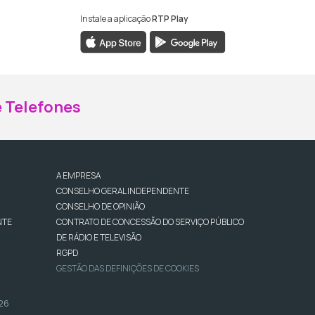
Instale a aplicação
RTP Play
ebook da RTP Madeira
nstagram da RTP Madeira
 Telefones
A EMPRESA
CONSELHO GERAL INDEPENDENTE
CONSELHO DE OPINIÃO
NTE
CONTRATO DE CONCESSÃO DO SERVIÇO PÚBLICO
DE RÁDIO E TELEVISÃO
RGPD
GESTÃO DAS DEFINIÇÕES DE COOKIES
026