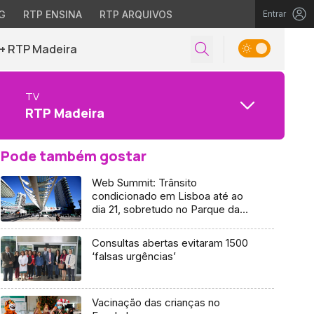
G
RTP ENSINA
RTP ARQUIVOS
Entrar
+ RTP Madeira
TV
RTP Madeira
Pode também gostar
Web Summit: Trânsito
condicionado em Lisboa até ao
dia 21, sobretudo no Parque das
Nações
Consultas abertas evitaram 1500
‘falsas urgências’
Vacinação das crianças no