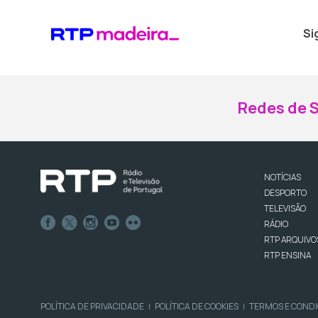
Si
Redes de S
NOTÍCIAS
DESPORTO
TELEVISÃO
RÁDIO
RTP ARQUIVO
RTP ENSINA
POLÍTICA DE PRIVACIDADE
POLÍTICA DE COOKIES
TERMOS E COND
|
|