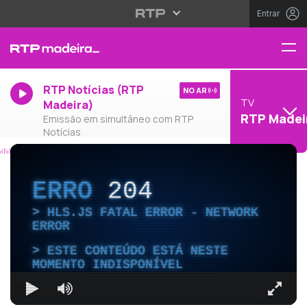
Entrar
RTP Notícias (RTP
NO AR
TV
Madeira)
RTP Madei
Emissão em simultâneo com RTP
Notícias
ERRO
204
HLS.JS FATAL ERROR - NETWORK
ERROR
ESTE CONTEÚDO ESTÁ NESTE
MOMENTO INDISPONÍVEL