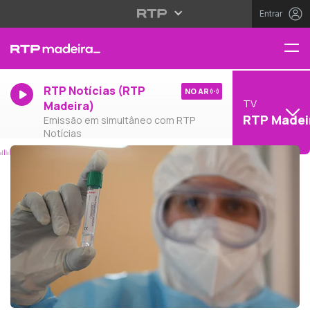
Entrar
RTP Notícias (RTP
NO AR
TV
Madeira)
RTP Madei
Emissão em simultâneo com RTP
Notícias