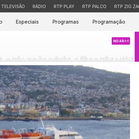
TELEVISÃO
RÁDIO
RTP PLAY
RTP PALCO
RTP ZIG ZA
o
Especiais
Programas
Programação
NO AR