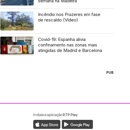
semana na Madeira
Incêndio nos Prazeres em fase
de rescaldo (Vídeo)
Covid-19: Espanha alivia
confinamento nas zonas mais
atingidas de Madrid e Barcelona
PUB
Instale a aplicação
RTP Play
ebook da RTP Madeira
nstagram da RTP Madeira