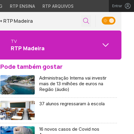
G
RTP ENSINA
RTP ARQUIVOS
Entrar
+ RTP Madeira
TV
RTP Madeira
Pode também gostar
Administração Interna vai investir
mais de 13 milhões de euros na
Região (áudio)
37 alunos regressaram à escola
16 novos casos de Covid nos