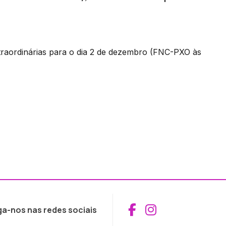
xtraordinárias para o dia 2 de dezembro (FNC-PXO às
Aceder ao Fac
Aceder ao I
ga-nos nas redes sociais