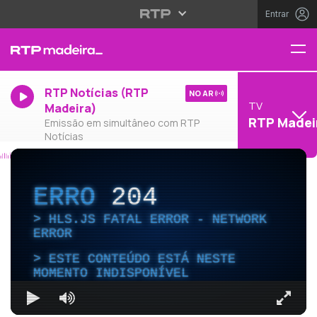
Entrar
RTP Notícias (RTP
NO AR
TV
Madeira)
RTP Madei
Emissão em simultâneo com RTP
Notícias
ERRO
204
HLS.JS FATAL ERROR - NETWORK
ERROR
ESTE CONTEÚDO ESTÁ NESTE
MOMENTO INDISPONÍVEL