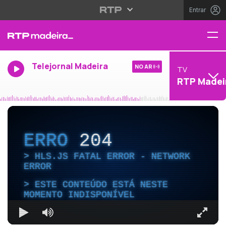
Entrar
Telejornal Madeira
NO AR
TV
RTP Madei
ERRO
204
HLS.JS FATAL ERROR - NETWORK
ERROR
ESTE CONTEÚDO ESTÁ NESTE
MOMENTO INDISPONÍVEL