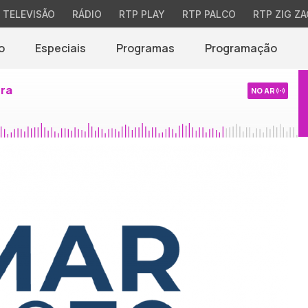
TELEVISÃO
RÁDIO
RTP PLAY
RTP PALCO
RTP ZIG ZA
o
Especiais
Programas
Programação
ira
NO AR