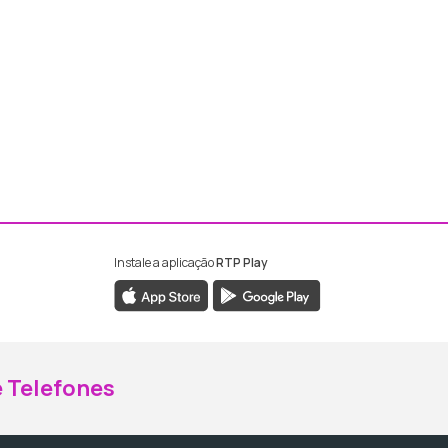
Instale a aplicação
RTP Play
ebook da RTP Madeira
nstagram da RTP Madeira
 Telefones