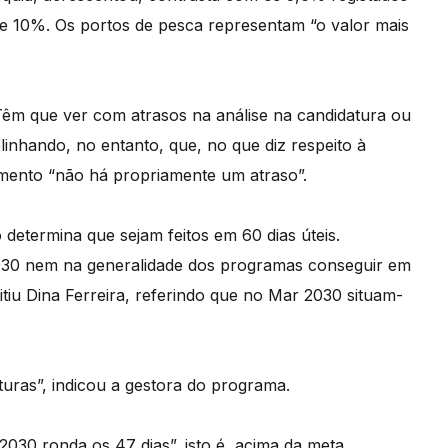
e 10%. Os portos de pesca representam “o valor mais
Têm que ver com atrasos na análise na candidatura ou
linhando, no entanto, que, no que diz respeito à
iamento “não há propriamente um atraso”.
 determina que sejam feitos em 60 dias úteis.
2030 nem na generalidade dos programas conseguir em
tiu Dina Ferreira, referindo que no Mar 2030 situam-
turas”, indicou a gestora do programa.
030 ronda os 47 dias”, isto é, acima da meta