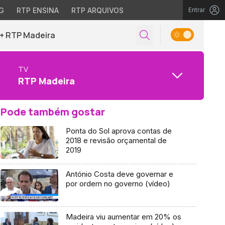
G
RTP ENSINA
RTP ARQUIVOS
Entrar
+ RTP Madeira
TV
RTP Madeira
Pode também gostar
Ponta do Sol aprova contas de
2018 e revisão orçamental de
2019
António Costa deve governar e
por ordem no governo (vídeo)
Madeira viu aumentar em 20% os