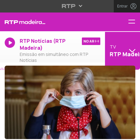
Entrar
RTP Notícias (RTP
NO AR
TV
Madeira)
RTP Madei
Emissão em simultâneo com RTP
Notícias