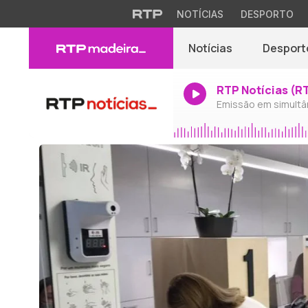
NOTÍCIAS
DESPORTO
Notícias
Desport
RTP Notícias (R
Emissão em simultâ