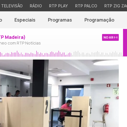
TELEVISÃO
RÁDIO
RTP PLAY
RTP PALCO
RTP ZIG ZA
o
Especiais
Programas
Programação
TP Madeira)
NO AR
neo com RTP Notícias