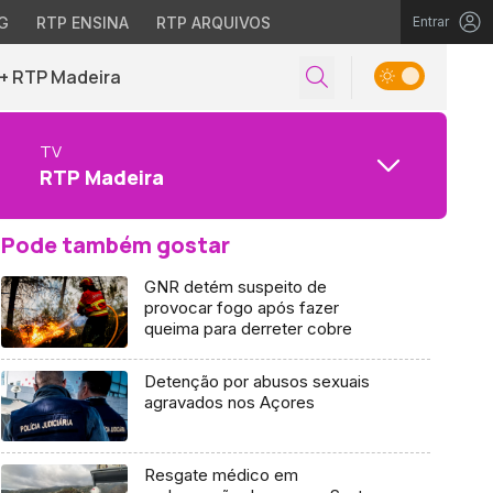
G
RTP ENSINA
RTP ARQUIVOS
Entrar
+ RTP Madeira
TV
RTP Madeira
Pode também gostar
GNR detém suspeito de
provocar fogo após fazer
queima para derreter cobre
Detenção por abusos sexuais
agravados nos Açores
Resgate médico em