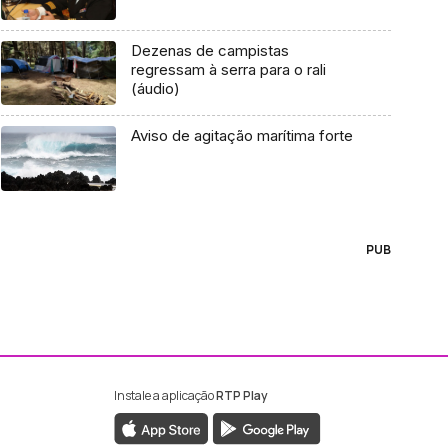
Dezenas de campistas
regressam à serra para o rali
(áudio)
Aviso de agitação marítima forte
PUB
Instale a aplicação
RTP Play
ebook da RTP Madeira
nstagram da RTP Madeira