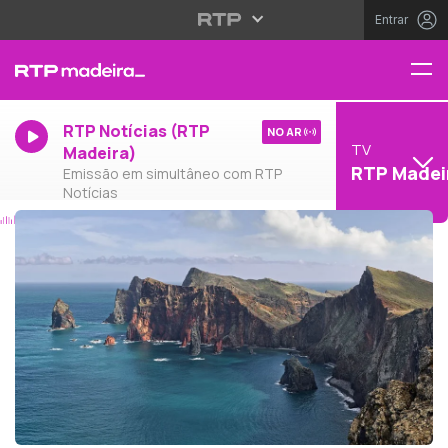
Entrar
RTP Notícias (RTP
NO AR
TV
Madeira)
RTP Madei
Emissão em simultâneo com RTP
Notícias