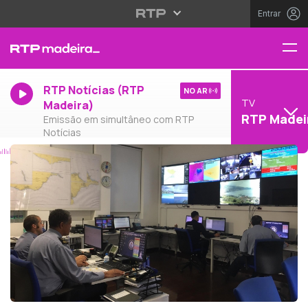
Entrar
RTP Notícias (RTP
NO AR
TV
Madeira)
RTP Madei
Emissão em simultâneo com RTP
Notícias