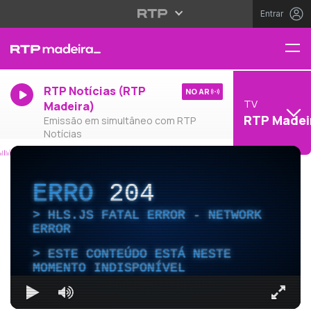
Entrar
RTP Notícias (RTP
NO AR
TV
Madeira)
RTP Madei
Emissão em simultâneo com RTP
Notícias
ERRO
204
HLS.JS FATAL ERROR - NETWORK
ERROR
ESTE CONTEÚDO ESTÁ NESTE
MOMENTO INDISPONÍVEL