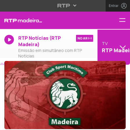
Entrar
RTP Notícias (RTP
NO AR
TV
Madeira)
RTP Madei
Emissão em simultâneo com RTP
Notícias