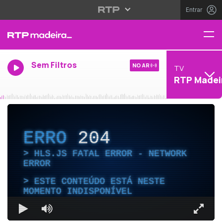
Entrar
Sem Filtros
NO AR
TV
RTP Madei
ERRO
204
HLS.JS FATAL ERROR - NETWORK
ERROR
ESTE CONTEÚDO ESTÁ NESTE
MOMENTO INDISPONÍVEL