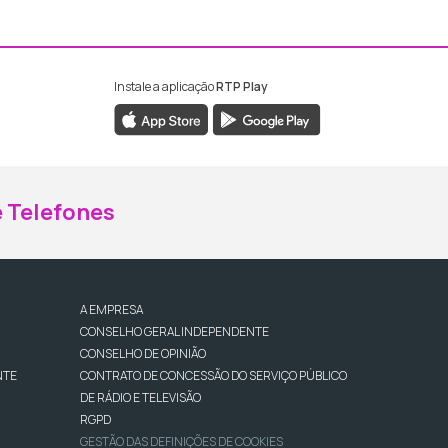
Instale a aplicação
RTP Play
ebook da RTP Madeira
nstagram da RTP Madeira
 Telefones
A EMPRESA
CONSELHO GERAL INDEPENDENTE
CONSELHO DE OPINIÃO
NTE
CONTRATO DE CONCESSÃO DO SERVIÇO PÚBLICO
DE RÁDIO E TELEVISÃO
RGPD
GESTÃO DAS DEFINIÇÕES DE COOKIES