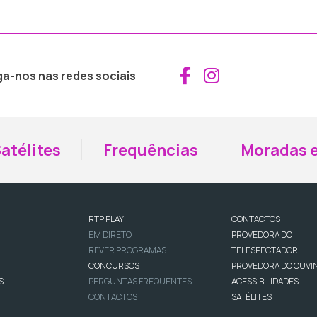
Aceder ao Fac
Aceder ao I
ga-nos nas redes sociais
atélites
Frequências
Moradas e
RTP PLAY
CONTACTOS
EM DIRETO
PROVEDORA DO
REVER PROGRAMAS
TELESPECTADOR
CONCURSOS
PROVEDORA DO OUVI
S
PERGUNTAS FREQUENTES
ACESSIBILIDADES
CONTACTOS
SATÉLITES