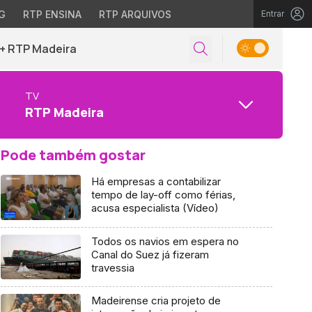
G
RTP ENSINA
RTP ARQUIVOS
Entrar
+ RTP Madeira
TV
RTP Madeira
Pode também gostar
Há empresas a contabilizar
tempo de lay-off como férias,
acusa especialista (Vídeo)
Todos os navios em espera no
Canal do Suez já fizeram
travessia
Madeirense cria projeto de