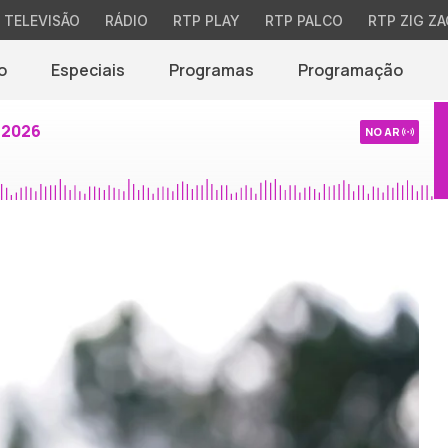
TELEVISÃO
RÁDIO
RTP PLAY
RTP PALCO
RTP ZIG ZA
o
Especiais
Programas
Programação
 2026
NO AR