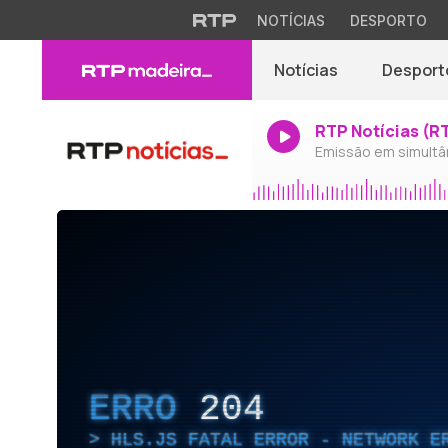
NOTÍCIAS
DESPORTO
Notícias
Desport
RTP Notícias (R
Emissão em simultâ
ERRO
204
HLS.JS FATAL ERROR - NETWORK E