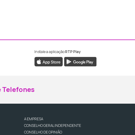
Instale a aplicação
RTP Play
ebook da RTP Madeira
nstagram da RTP Madeira
 Telefones
A EMPRESA
CONSELHO GERAL INDEPENDENTE
CONSELHO DE OPINIÃO