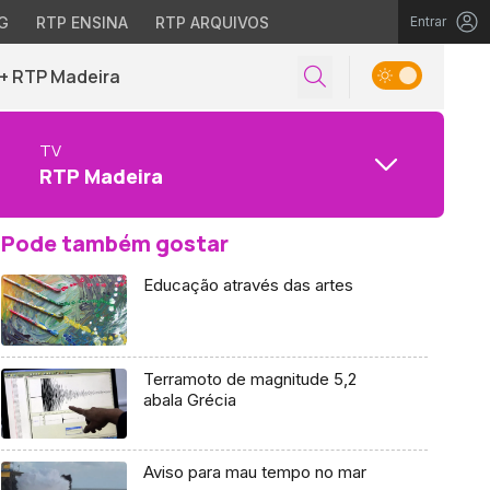
G
RTP ENSINA
RTP ARQUIVOS
Entrar
+ RTP Madeira
TV
RTP Madeira
Pode também gostar
Educação através das artes
Terramoto de magnitude 5,2
abala Grécia
Aviso para mau tempo no mar