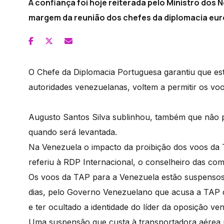
A confiança foi hoje reiterada pelo Ministro dos 
margem da reunião dos chefes da diplomacia eur
O Chefe da Diplomacia Portuguesa garantiu que es
autoridades venezuelanas, voltem a permitir os vo
Augusto Santos Silva sublinhou, também que não p
quando será levantada.
Na Venezuela o impacto da proibição dos voos da 
referiu à RDP Internacional, o conselheiro das c
Os voos da TAP para a Venezuela estão suspensos
dias, pelo Governo Venezuelano que acusa a TAP de
e ter ocultado a identidade do líder da oposição 
Uma suspensão que custa à transportadora aérea p