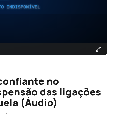
TO INDISPONÍVEL
confiante no
spensão das ligações
uela (Áudio)