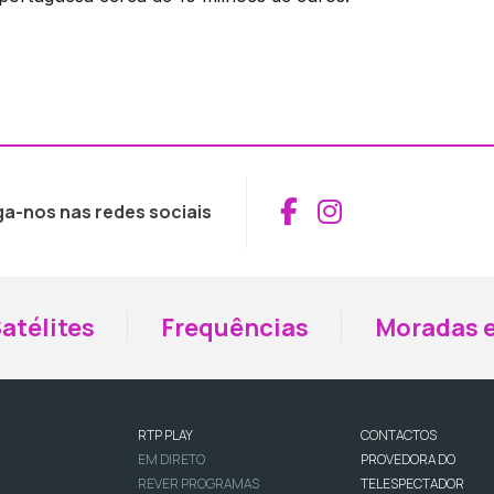
Aceder ao Fac
Aceder ao I
ga-nos nas redes sociais
atélites
Frequências
Moradas e
RTP PLAY
CONTACTOS
EM DIRETO
PROVEDORA DO
REVER PROGRAMAS
TELESPECTADOR