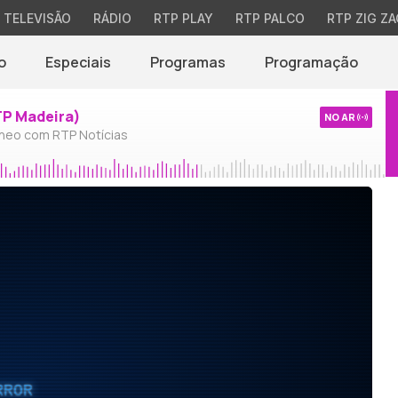
TELEVISÃO
RÁDIO
RTP PLAY
RTP PALCO
RTP ZIG ZA
o
Especiais
Programas
Programação
TP Madeira)
NO AR
neo com RTP Notícias
RROR