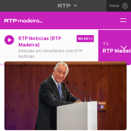
Entrar
RTP Notícias (RTP
NO AR
TV
Madeira)
RTP Madei
Emissão em simultâneo com RTP
Notícias