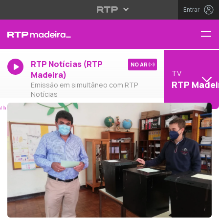
Entrar
RTP Notícias (RTP
NO AR
TV
Madeira)
RTP Madei
Emissão em simultâneo com RTP
Notícias