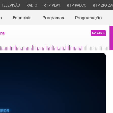
TELEVISÃO
RÁDIO
RTP PLAY
RTP PALCO
RTP ZIG ZA
o
Especiais
Programas
Programação
ira
NO AR
RROR