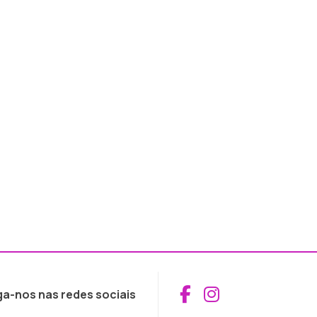
Aceder ao Fac
Aceder ao I
ga-nos nas redes sociais