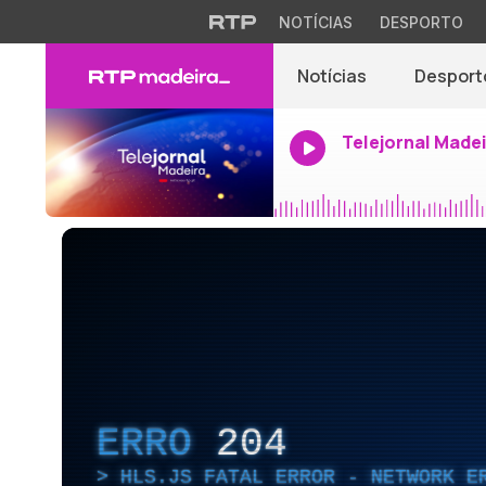
NOTÍCIAS
DESPORTO
Notícias
Desport
Telejornal Made
ERRO
204
HLS.JS FATAL ERROR - NETWORK E