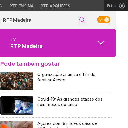
G
RTP ENSINA
RTP ARQUIVOS
Entrar
+ RTP Madeira
TV
RTP Madeira
Pode também gostar
Organização anuncia o fim do
festival Aleste
Covid-19: As grandes etapas dos
seis meses de crise
Açores com 92 novos casos e