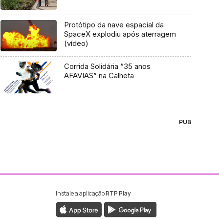
Protótipo da nave espacial da
SpaceX explodiu após aterragem
(vídeo)
Corrida Solidária “35 anos
AFAVIAS” na Calheta
PUB
Instale a aplicação
RTP Play
ebook da RTP Madeira
nstagram da RTP Madeira