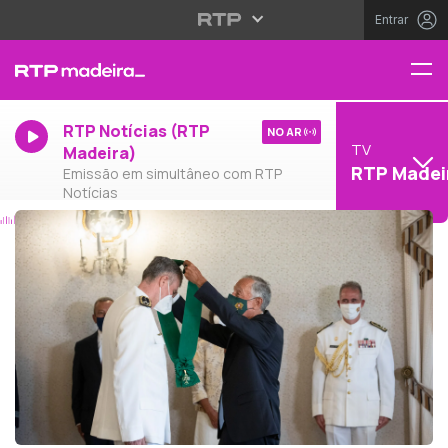
Entrar
RTP Notícias (RTP
NO AR
TV
Madeira)
RTP Madei
Emissão em simultâneo com RTP
Notícias