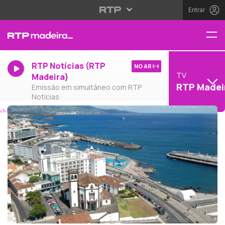
Entrar
RTP Notícias (RTP
NO AR
TV
Madeira)
RTP Madei
Emissão em simultâneo com RTP
Notícias