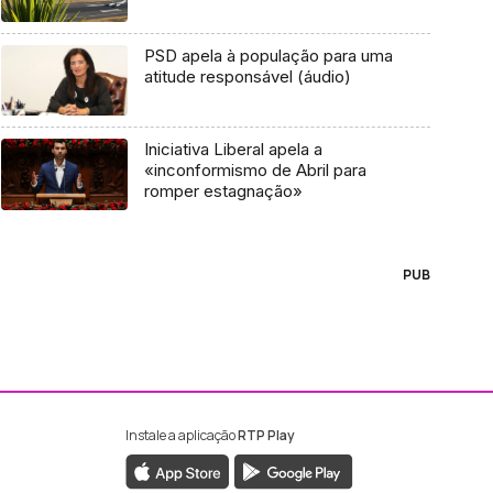
PSD apela à população para uma
atitude responsável (áudio)
Iniciativa Liberal apela a
«inconformismo de Abril para
romper estagnação»
PUB
Instale a aplicação
RTP Play
ebook da RTP Madeira
nstagram da RTP Madeira