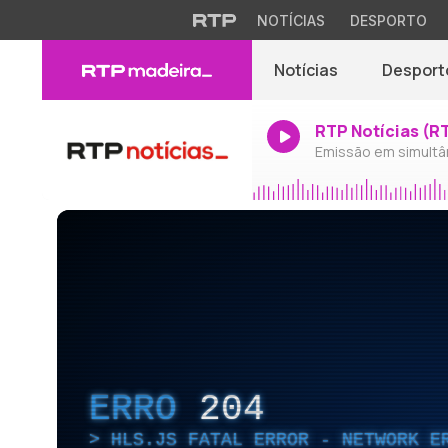
NOTÍCIAS
DESPORTO
Notícias
Desport
RTP Notícias (R
Emissão em simultâ
ERRO
204
HLS.JS FATAL ERROR - NETWORK E