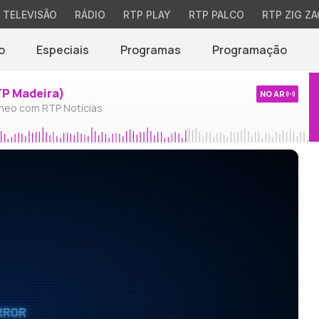
TELEVISÃO
RÁDIO
RTP PLAY
RTP PALCO
RTP ZIG ZA
o
Especiais
Programas
Programação
TP Madeira)
NO AR
neo com RTP Notícias
RROR