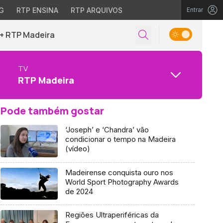
G
RTP ENSINA
RTP ARQUIVOS
Entrar
+ RTP Madeira
TV
RTP Madeira
Pode também gostar
‘Joseph’ e ‘Chandra’ vão
condicionar o tempo na Madeira
(vídeo)
Madeirense conquista ouro nos
World Sport Photography Awards
de 2024
Regiões Ultraperiféricas da