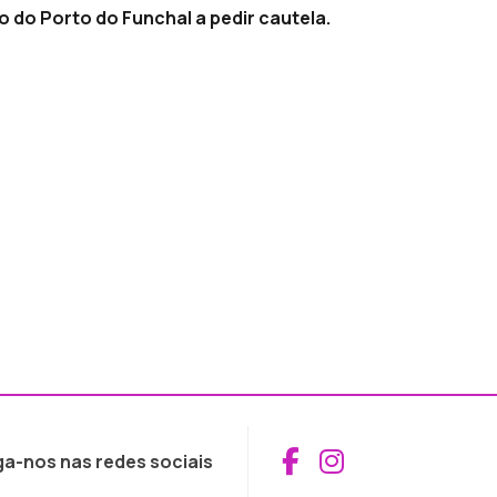
ão do Porto do Funchal a pedir cautela.
Aceder ao Fac
Aceder ao I
ga-nos nas redes sociais