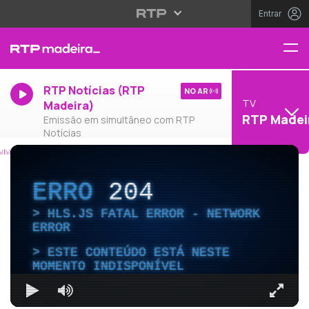
Entrar
RTP Notícias (RTP
NO AR
TV
Madeira)
RTP Madei
Emissão em simultâneo com RTP
Notícias
ERRO
204
HLS.JS FATAL ERROR - NETWORK
ERROR
ESTE CONTEÚDO ESTÁ NESTE
MOMENTO INDISPONÍVEL