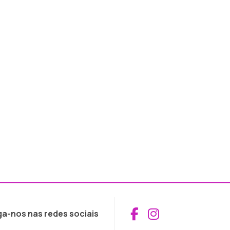
Aceder ao Fac
Aceder ao I
ga-nos nas redes sociais