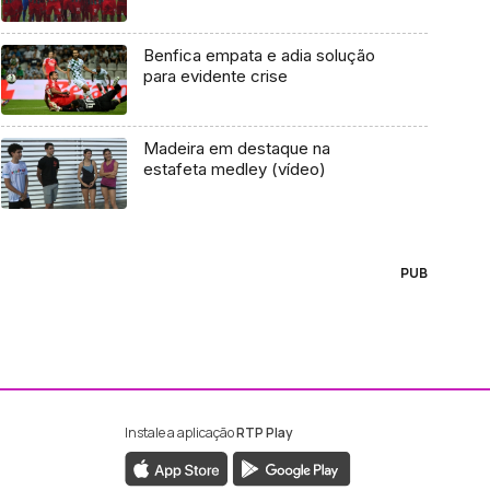
Benfica empata e adia solução
para evidente crise
Madeira em destaque na
estafeta medley (vídeo)
PUB
Instale a aplicação
RTP Play
ebook da RTP Madeira
nstagram da RTP Madeira