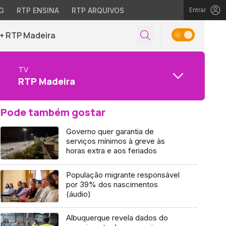
G
RTP ENSINA
RTP ARQUIVOS
Entrar
+ RTP Madeira
TV
RTP Madeira
Pode também gostar
Governo quer garantia de
serviços mínimos à greve às
horas extra e aos feriados
População migrante responsável
por 39% dos nascimentos
(áudio)
Albuquerque revela dados do