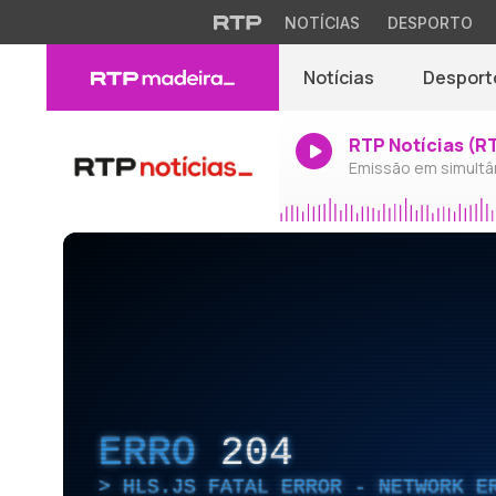
NOTÍCIAS
DESPORTO
Notícias
Desport
RTP Notícias (R
Emissão em simultâ
ERRO
204
HLS.JS FATAL ERROR - NETWORK E