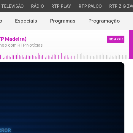
TELEVISÃO
RÁDIO
RTP PLAY
RTP PALCO
RTP ZIG ZA
o
Especiais
Programas
Programação
TP Madeira)
NO AR
neo com RTP Notícias
RROR