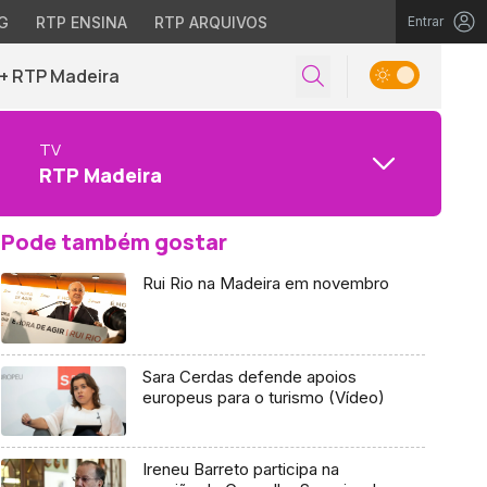
G
RTP ENSINA
RTP ARQUIVOS
Entrar
+ RTP Madeira
TV
RTP Madeira
Pode também gostar
Rui Rio na Madeira em novembro
Sara Cerdas defende apoios
europeus para o turismo (Vídeo)
Ireneu Barreto participa na