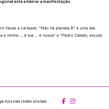
gional está a liderar a manifestação.
m faixas e cartazes. "Não há planeta B" é uma das
sa é minha … é tua … é nossa" e "Pedro Calado, escuta
Aceder ao Fac
Aceder ao I
ga-nos nas redes sociais