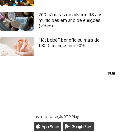
200 câmaras devolvem IRS aos
munícipes em ano de eleições
(vídeo)
“Kit bebé” beneficiou mais de
1.800 crianças em 2019
PUB
Instale a aplicação
RTP Play
ebook da RTP Madeira
nstagram da RTP Madeira