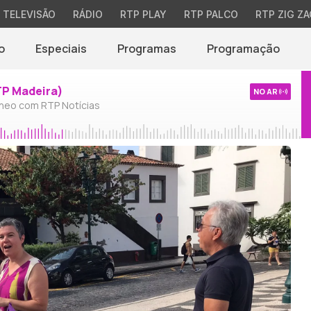
TELEVISÃO
RÁDIO
RTP PLAY
RTP PALCO
RTP ZIG ZA
o
Especiais
Programas
Programação
TP Madeira)
NO AR
neo com RTP Notícias