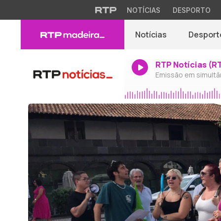
NOTÍCIAS
DESPORTO
Notícias
Desport
RTP Notícias (R
Emissão em simultâ