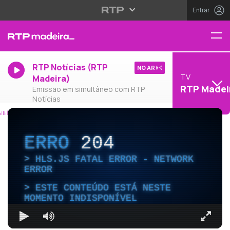
Entrar
RTP Notícias (RTP
NO AR
TV
Madeira)
RTP Madei
Emissão em simultâneo com RTP
Notícias
ERRO
204
HLS.JS FATAL ERROR - NETWORK
ERROR
ESTE CONTEÚDO ESTÁ NESTE
MOMENTO INDISPONÍVEL