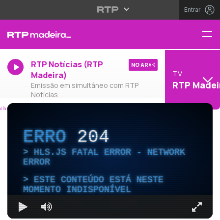
Entrar
RTP Notícias (RTP
NO AR
TV
Madeira)
RTP Madei
Emissão em simultâneo com RTP
Notícias
ERRO
204
HLS.JS FATAL ERROR - NETWORK
ERROR
ESTE CONTEÚDO ESTÁ NESTE
MOMENTO INDISPONÍVEL