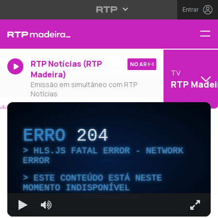
Entrar
RTP Notícias (RTP
NO AR
TV
Madeira)
RTP Madei
Emissão em simultâneo com RTP
Notícias
ERRO
204
HLS.JS FATAL ERROR - NETWORK
ERROR
ESTE CONTEÚDO ESTÁ NESTE
MOMENTO INDISPONÍVEL