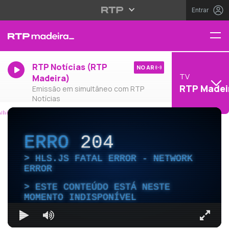
Entrar
RTP Notícias (RTP
NO AR
TV
Madeira)
RTP Madei
Emissão em simultâneo com RTP
Notícias
ERRO
204
HLS.JS FATAL ERROR - NETWORK
ERROR
ESTE CONTEÚDO ESTÁ NESTE
MOMENTO INDISPONÍVEL